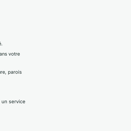
é.
ans votre
re, parois
n
t un service