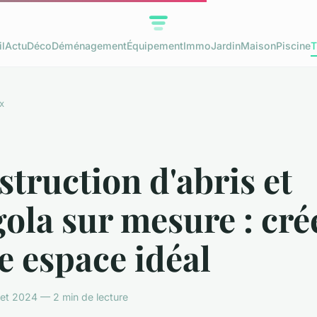
l
Actu
Déco
Déménagement
Équipement
Immo
Jardin
Maison
Piscine
T
x
truction d'abris et
ola sur mesure : cré
e espace idéal
llet 2024 — 2 min de lecture