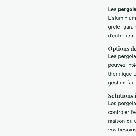
Les
pergol
L'aluminium 
grêle, garan
d’entretien
Options de
Les pergol
pouvez int
thermique 
gestion faci
Solutions 
Les pergola
contrôler l
maison ou u
vos besoins