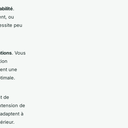
bilité
.
ent, ou
cessite peu
tions
. Vous
tion
tent une
ptimale.
nt de
extension de
'adaptent à
érieur.