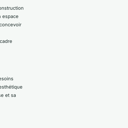
onstruction
un espace
 concevoir
 cadre
esoins
 esthétique
e et sa