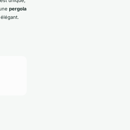
 est unique,
 une
pergola
élégant.