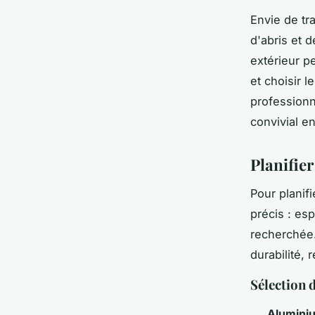
Envie de tr
d'abris et 
extérieur p
et choisir l
professionn
convivial en
Planifier
Pour planif
précis : es
recherchée
durabilité, 
Sélection 
Alumini