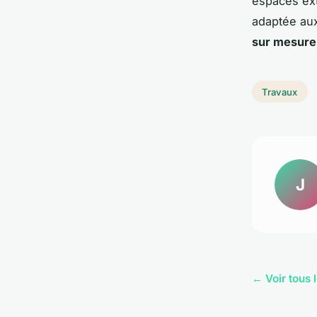
espaces ext
adaptée au
sur mesure
Travaux
J
← Voir tous 