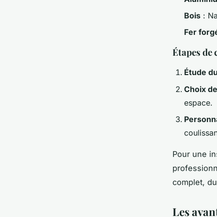
Bois
: Na
Fer forg
Étapes de 
Étude du
Choix de
espace.
Personna
coulissan
Pour une ins
profession
complet, du c
Les avan