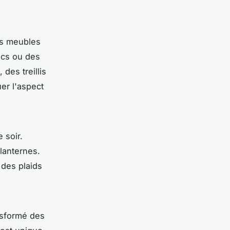
es meubles
acs ou des
des treillis
er l'aspect
 soir.
lanternes.
 des plaids
nsformé des