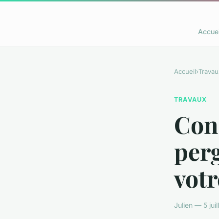
Accuei
Accueil
›
Travau
TRAVAUX
Cons
perg
votr
Julien — 5 jui