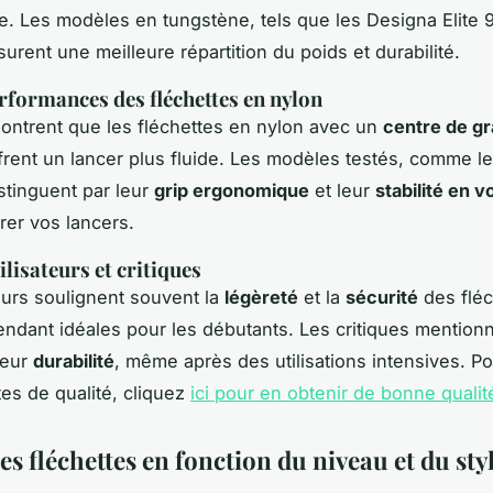
. Les modèles en tungstène, tels que les Designa Elite 
urent une meilleure répartition du poids et durabilité.
erformances des fléchettes en nylon
ontrent que les fléchettes en nylon avec un
centre de gr
frent un lancer plus fluide. Les modèles testés, comme l
istinguent par leur
grip ergonomique
et leur
stabilité en vo
rer vos lancers.
ilisateurs et critiques
teurs soulignent souvent la
légèreté
et la
sécurité
des fléc
rendant idéales pour les débutants. Les critiques mention
leur
durabilité
, même après des utilisations intensives. Po
tes de qualité, cliquez
ici pour en obtenir de bonne qualit
es fléchettes en fonction du niveau et du sty