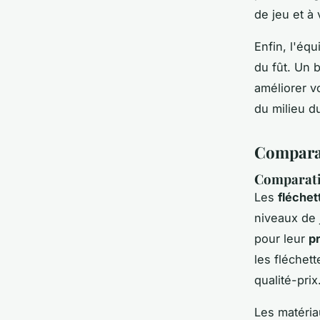
de jeu et à 
Enfin, l'équ
du fût. Un b
améliorer v
du milieu d
Comparati
Comparatif
Les
fléchet
niveaux de 
pour leur
p
les fléchet
qualité-prix
Les matéri