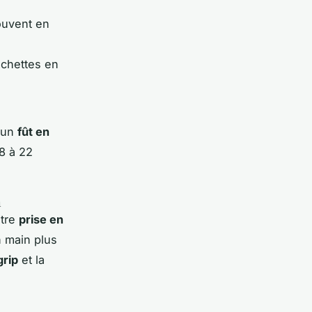
ouvent en
échettes en
c un
fût en
8 à 22
n
otre
prise en
n main plus
grip
et la