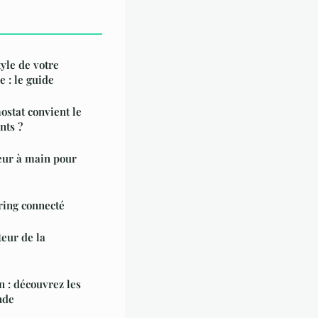
tyle de votre
 : le guide
stat convient le
nts ?
eur à main pour
ring connecté
eur de la
 : découvrez les
nde