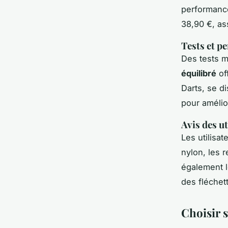
performance
38,90 €, ass
Tests et p
Des tests m
équilibré
of
Darts, se d
pour amélio
Avis des ut
Les utilisa
nylon, les 
également 
des fléchet
Choisir s