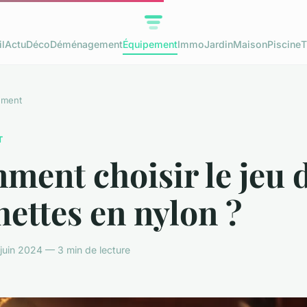
l
Actu
Déco
Déménagement
Équipement
Immo
Jardin
Maison
Piscine
T
ement
T
ent choisir le jeu 
hettes en nylon ?
juin 2024 — 3 min de lecture