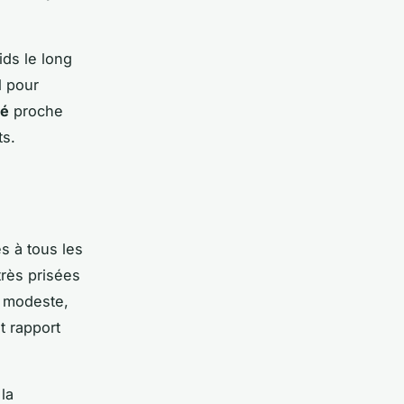
ids le long
l pour
té
proche
ts.
 à tous les
très prisées
s modeste,
t rapport
la