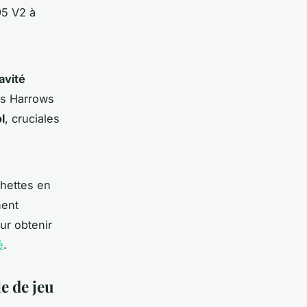
95 V2 à
avité
es Harrows
l
, cruciales
hettes en
nent
ur obtenir
é
.
le de jeu