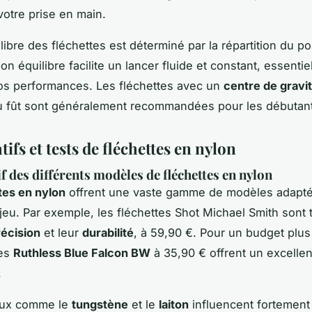
votre prise en main.
ilibre des fléchettes est déterminé par la répartition du po
on équilibre facilite un lancer fluide et constant, essentie
os performances. Les fléchettes avec un
centre de gravi
u fût sont généralement recommandées pour les débutan
fs et tests de fléchettes en nylon
 des différents modèles de fléchettes en nylon
tes en nylon
offrent une vaste gamme de modèles adaptés
jeu. Par exemple, les fléchettes Shot Michael Smith sont 
récision
et leur
durabilité
, à 59,90 €. Pour un budget plu
tes
Ruthless Blue Falcon BW
à 35,90 € offrent un excellen
.
aux comme le
tungstène
et le
laiton
influencent fortement 