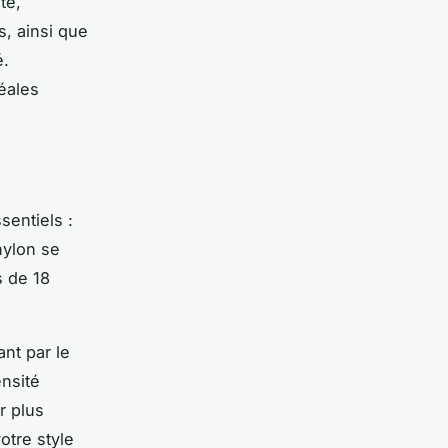
té,
s, ainsi que
é.
éales
sentiels :
nylon se
s de 18
nt par le
ensité
r plus
otre style