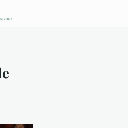
ravaux
de