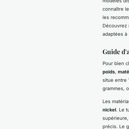
modèles di
connaître le
les recomma
Découvrez n
adaptées à 
Guide d'a
Pour bien ch
poids
,
maté
situe entre
grammes, of
Les matéria
nickel
. Le 
supérieure,
précis. Le 