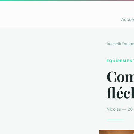
Accuei
Accueil
›
Équip
ÉQUIPEMEN
Comm
fléc
Nicolas — 26 