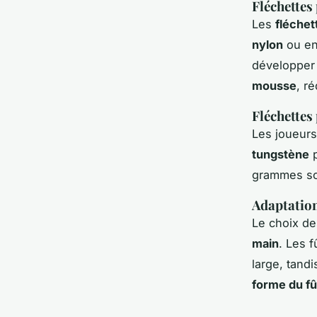
Fléchettes
Les
fléchet
nylon
ou e
développer 
mousse
, r
Fléchettes
Les joueurs
tungstène
p
grammes son
Adaptation 
Le choix de
main
. Les 
large, tandi
forme du fû