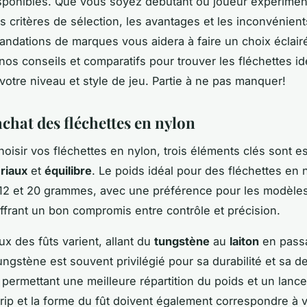
sponibles. Que vous soyez débutant ou joueur expérimen
s critères de sélection, les avantages et les inconvénient
ndations de marques vous aidera à faire un choix éclair
os conseils et comparatifs pour trouver les fléchettes id
votre niveau et style de jeu. Partie à ne pas manquer!
chat des fléchettes en nylon
oisir vos fléchettes en nylon, trois éléments clés sont es
riaux
et
équilibre
. Le poids idéal pour des fléchettes en 
 12 et 20 grammes, avec une préférence pour les modèle
frant un bon compromis entre contrôle et précision.
ux des fûts varient, allant du
tungstène
au
laiton
en passa
tungstène est souvent privilégié pour sa durabilité et sa d
 permettant une meilleure répartition du poids et un lance
grip et la forme du fût doivent également correspondre à v